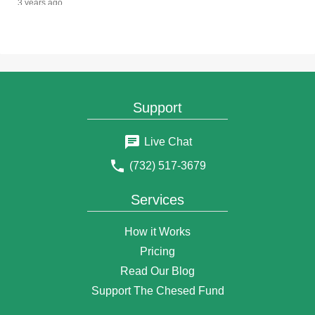
3 years ago
$20
yechiel rubin
3 years ago
$1
Baila Friedman
3 years ago
$1,500
הרוצה בעילום שמו
Support
3 years ago
$350
קאמפיין קמחא דפסחא
Live Chat
3 years ago
(732) 517-3679
$1
Baila Friedman
3 years ago
Services
$100
דוד מאיר שטיינפעלד
3 years ago
How it Works
$180
אברהם ניימאן
Pricing
3 years ago
Read Our Blog
$148
שמעון האלצער
4 years ago
Support The Chesed Fund
$148
משה אנגאר