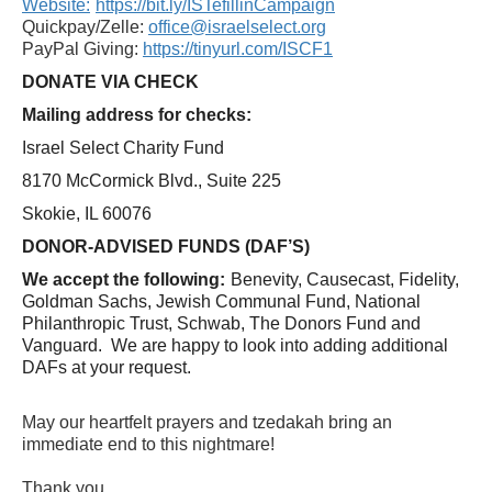
Website:
https://bit.ly/ISTefillinCampaign
Quickpay/Zelle:
office@israelselect.org
PayPal Giving:
https://tinyurl.com/ISCF1
DONATE VIA CHECK
Mailing address for checks:
Israel Select Charity Fund
8170 McCormick Blvd., Suite 225
Skokie, IL 60076
DONOR-ADVISED FUNDS (DAF’S)
We accept the following:
Benevity, Causecast, Fidelity,
Goldman Sachs, Jewish Communal Fund, National
Philanthropic Trust, Schwab, The Donors Fund and
Vanguard. We are happy to look into adding additional
DAFs at your request.
May our heartfelt prayers and tzedakah bring an
immediate end to this nightmare!
Thank you,